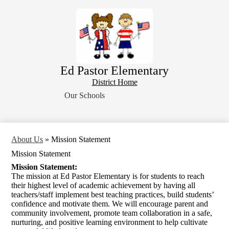
Skip
Home
to
main
About Us
content
School Resources
Students
Ed Pastor Elementary
Parents
District
District Home
Home
Contact Us
Our Schools
Button
Search
About Us
»
Mission Statement
Mission Statement
Mission Statement:
The mission at Ed Pastor Elementary is for students to reach
their highest level of academic achievement by having all
teachers/staff implement best teaching practices, build students’
confidence and motivate them. We will encourage parent and
community involvement, promote team collaboration in a safe,
nurturing, and positive learning environment to help cultivate